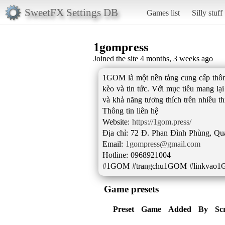
SweetFX Settings DB
Games list
Silly stuff
1gompress
Joined the site 4 months, 3 weeks ago
1GOM là một nền tảng cung cấp thông t
kèo và tin tức. Với mục tiêu mang lại 
và khả năng tương thích trên nhiều th
Thông tin liên hệ
Website:
https://1gom.press/
Địa chỉ: 72 Đ. Phan Đình Phùng, Qu
Email:
1gompress@gmail.com
Hotline: 0968921004
#1GOM #trangchu1GOM #linkvao1
Game presets
Preset
Game
Added
By
Sc