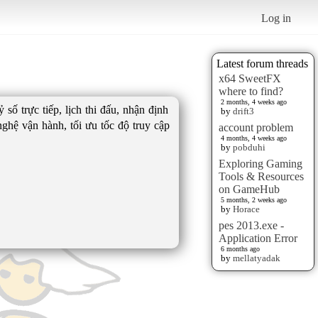
Log in
Latest forum threads
x64 SweetFX
where to find?
2 months, 4 weeks ago
số trực tiếp, lịch thi đấu, nhận định
by
drift3
 nghệ vận hành, tối ưu tốc độ truy cập
account problem
4 months, 4 weeks ago
by
pobduhi
Exploring Gaming
Tools & Resources
on GameHub
5 months, 2 weeks ago
by
Horace
pes 2013.exe -
Application Error
6 months ago
by
mellatyadak