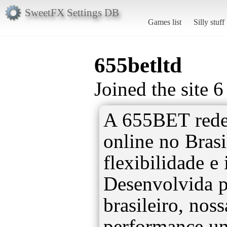
SweetFX Settings DB
Games list
Silly stuff
655betltd
Joined the site 
A 655BET redef
online no Brasi
flexibilidade e
Desenvolvida p
brasileiro, nos
performance un