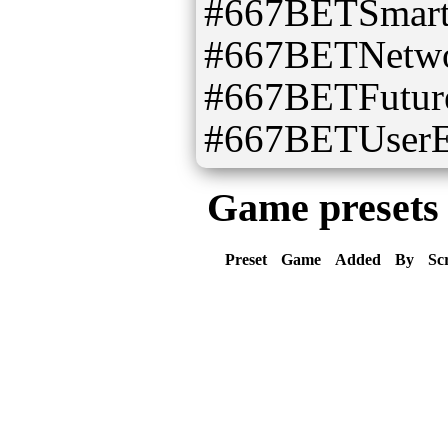
#667BETSmart
#667BETNetw
#667BETFutur
#667BETUserE
Game presets
Preset
Game
Added
By
Sc