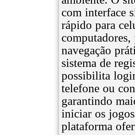
com interface s
rápido para cel
computadores, 
navegação práti
sistema de regi
possibilita log
telefone ou co
garantindo maio
iniciar os jogo
plataforma ofe