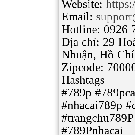
Website:
https:
Email:
suppor
Hotline: 0926 
Địa chỉ: 29 Ho
Nhuận, Hồ Chí
Zipcode: 7000
Hashtags
#789p #789pca
#nhacai789p #
#trangchu789
#789Pnhacai