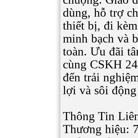
dùng, hỗ trợ c
thiết bị, đi kè
minh bạch và b
toàn. Ưu đãi tâ
cùng CSKH 24
đến trải nghiệm
lợi và sôi động
Thông Tin Liê
Thương hiệu: 