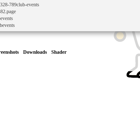
72328-789club-events
482.page
bevents
bevents
reenshots
Downloads
Shader