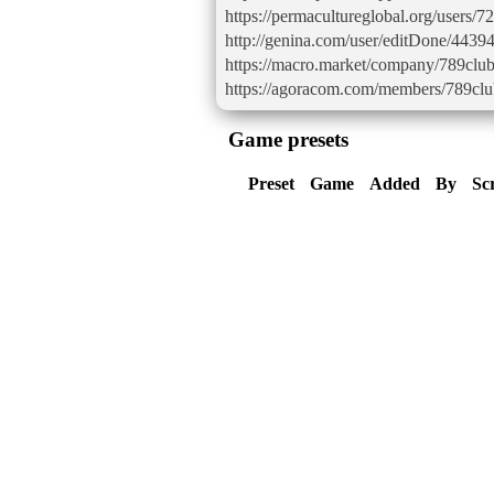
https://permacultureglobal.org/users/
http://genina.com/user/editDone/4439
https://macro.market/company/789clu
https://agoracom.com/members/789clu
Game presets
Preset
Game
Added
By
Sc