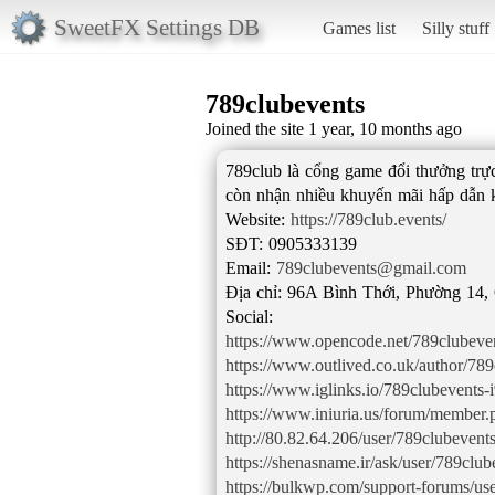
SweetFX Settings DB
Games list
Silly stuff
789clubevents
Joined the site 1 year, 10 months ago
789club là cổng game đổi thưởng trực
còn nhận nhiều khuyến mãi hấp dẫn k
Website:
https://789club.events/
SĐT: 0905333139
Email:
789clubevents@gmail.com
Địa chỉ: 96A Bình Thới, Phường 14,
https://www.opencode.net/789clubeve
https://www.outlived.co.uk/author/789
https://www.iglinks.io/789clubevents-
https://www.iniuria.us/forum/membe
http://80.82.64.206/user/789clubevent
https://shenasname.ir/ask/user/789club
https://bulkwp.com/support-forums/use