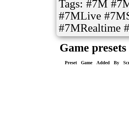
Tags: #7M #
#7MLive #7MS
#7MRealtime 
Game presets
Preset
Game
Added
By
Sc