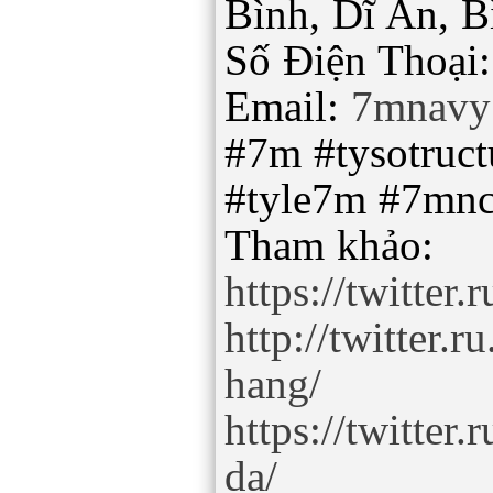
Bình, Dĩ An, 
Số Điện Thoại
Email:
7mnavy
#7m #tysotruc
#tyle7m #7mn
https://twitter.
http://twitter.
hang/
https://twitter
da/