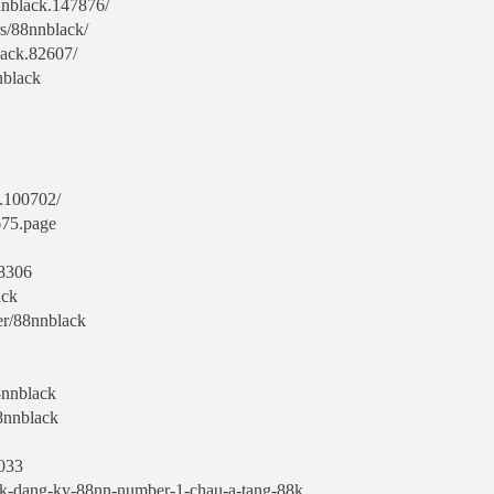
nnblack.147876/
rs/88nnblack/
lack.82607/
nblack
k.100702/
675.page
08306
ack
er/88nnblack
8nnblack
8nnblack
1033
ink-dang-ky-88nn-number-1-chau-a-tang-88k