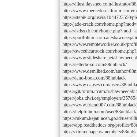
https://illust.daysneo.com/illustrator/8
https://www.mercedesclaforum.com/m
https://stepik.org/users/1044723550/pro
http://jade-crack.com/home.php?mo
https://lzdsxxb.com/home.php?mod=
https://portfolium.com.au/shawneeqa
https://www.remoteworker.co.uk/prof
https://sweetheartrock.com/home.p
https://www.slideshare.net/shawneeq
https://letterboxd.com/88nnblack/
https://www.demilked.com/author/88n
https://land-book.com/88nnblack
https://www.causes.com/users/88nnbl
https://git.forum.ircam.fr/shawneeqab
https://jobs.tdwi.org/employers/3576
https://www.friend007.com/88nnblack
https://helpfulhub.com/user/88nnblack
https://rukum.kejati-aceh.go.id/user/8
https://app.readthedocs.org/profiles/88
https://xtremepape.rs/members/88nnbl