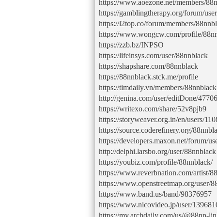
https://www.aoezone.net/members/88
https://gamblingtherapy.org/forum/use
https://l2top.co/forum/members/88nnb
https://www.wongcw.com/profile/88n
https://zzb.bz/INPSO
https://lifeinsys.com/user/88nnblack
https://shapshare.com/88nnblack
https://88nnblack.stck.me/profile
https://timdaily.vn/members/88nnblac
http://genina.com/user/editDone/4770
https://writexo.com/share/52v8pjb9
https://storyweaver.org.in/en/users/11
https://source.coderefinery.org/88nnbl
https://developers.maxon.net/forum/us
http://delphi.larsbo.org/user/88nnblack
https://youbiz.com/profile/88nnblack/
https://www.reverbnation.com/artist/8
https://www.openstreetmap.org/user/8
https://www.band.us/band/98376957
https://www.nicovideo.jp/user/13968
https://my.archdaily.com/us/@88nn-l