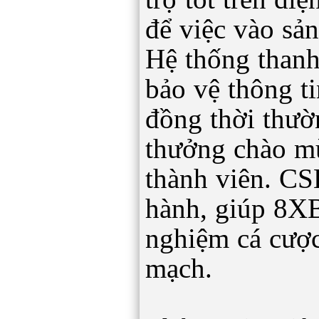
để việc vào sản
Hệ thống thanh
bảo vệ thông ti
đồng thời thườ
thưởng chào mừ
thành viên. C
hành, giúp 8XB
nghiệm cá cược
mạch.