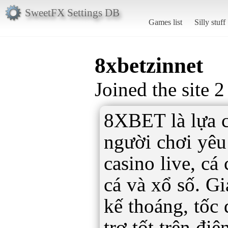
SweetFX Settings DB
Games list
Silly stuff
8xbetzinnet
Joined the site 
8XBET là lựa 
người chơi yêu 
casino live, cá
cá và xổ số. Gi
kế thoáng, tốc 
trợ tốt trên điệ