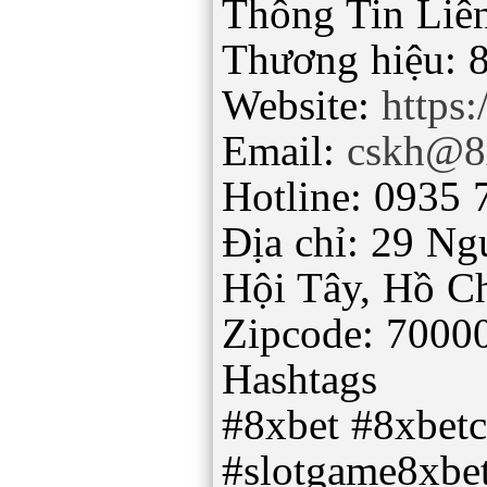
Thông Tin Liê
Thương hiệu:
Website:
https:
Email:
cskh@8
Hotline: 0935 
Địa chỉ: 29 Ng
Hội Tây, Hồ C
Zipcode: 7000
Hashtags
#8xbet #8xbetc
#slotgame8xbet