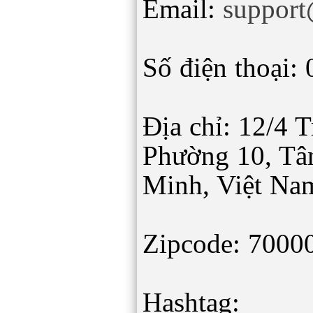
Email:
suppor
Số điện thoại:
Địa chỉ: 12/4 
Phường 10, Tâ
Minh, Việt Na
Zipcode: 7000
Hashtag: