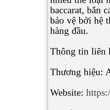
baccarat, bắn c
bảo vệ bởi hệ 
hàng đầu.
Thông tin liên 
Thương hiệu: 
Website:
https