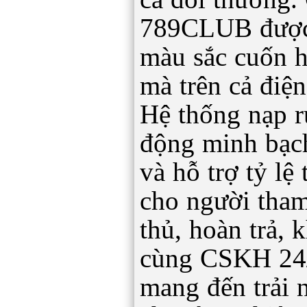
789CLUB được t
màu sắc cuốn h
mà trên cả điện
Hệ thống nạp r
động minh bạch
và hỗ trợ tỷ lệ
cho người tham
thủ, hoàn trả,
cùng CSKH 24
mang đến trải n