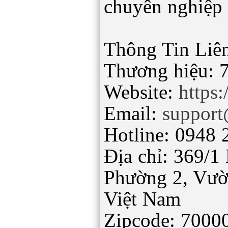
chuyên nghiệp 
Thông Tin Liê
Thương hiệu:
Website:
https:
Email:
suppor
Hotline: 0948 
Địa chỉ: 369/1
Phường 2, Vườ
Việt Nam
Zipcode: 7000