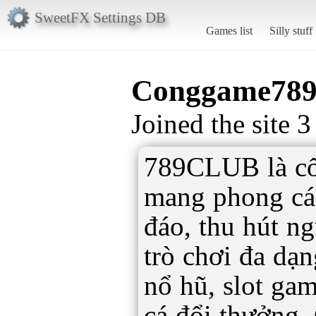
SweetFX Settings DB
Games list
Silly stuff
Conggame789
Joined the site 
789CLUB là cổ
mang phong cá
đáo, thu hút n
trò chơi đa dạn
nổ hũ, slot ga
cá đổi thưởng. 