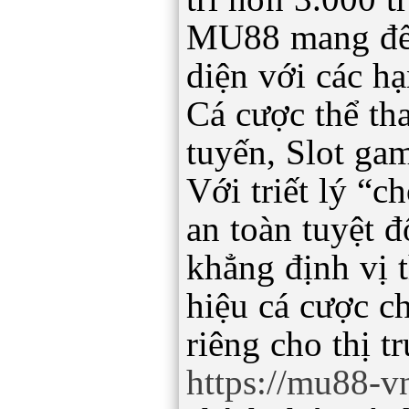
MU88 mang đến
diện với các h
Cá cược thể tha
tuyến, Slot ga
Với triết lý “c
an toàn tuyệt 
khẳng định vị 
hiệu cá cược c
riêng cho thị 
https://mu88-v