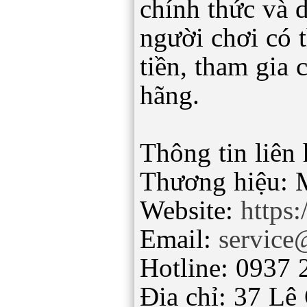
chính thức và 
người chơi có 
tiền, tham gia 
hãng.
Thông tin liên 
Thương hiệu:
Website:
https
Email:
servic
Hotline: 0937 
Địa chỉ: 37 Lê