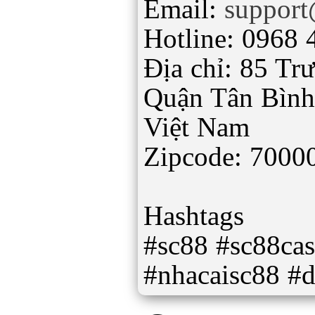
Email:
suppor
Hotline: 0968 
Địa chỉ: 85 Tr
Quận Tân Bình
Việt Nam
Zipcode: 7000
Hashtags
#sc88 #sc88cas
#nhacaisc88 #