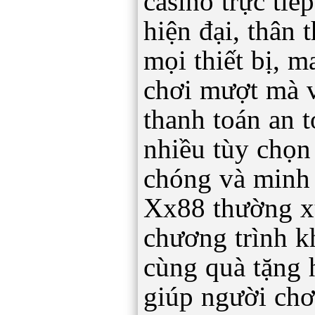
casino trực tiế
hiện đại, thân 
mọi thiết bị, m
chơi mượt mà v
thanh toán an t
nhiều tùy chọn
chóng và minh 
Xx88 thường xu
chương trình k
cùng quà tặng 
giúp người chơi