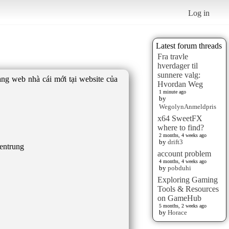
Log in
Latest forum threads
Fra travle
hverdager til
sunnere valg:
rang web nhà cái mới tại website của
Hvordan Weg
1 minute ago
by
WegolynAnmeldpris
x64 SweetFX
where to find?
2 months, 4 weeks ago
by
drift3
account problem
4 months, 4 weeks ago
by
pobduhi
Exploring Gaming
Tools & Resources
on GameHub
5 months, 2 weeks ago
by
Horace