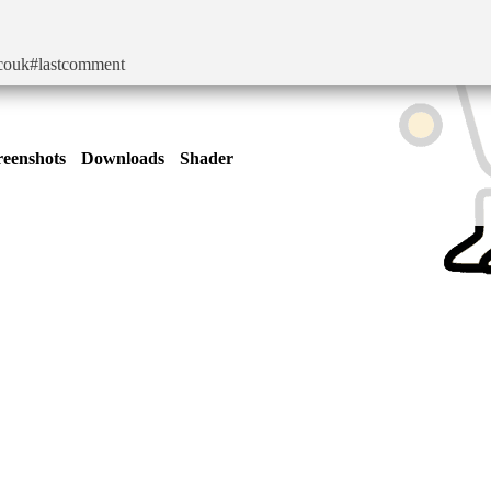
decouk#lastcomment
reenshots
Downloads
Shader