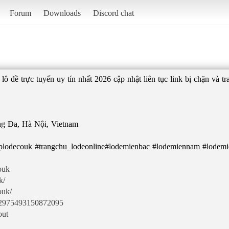
Forum
Downloads
Discord chat
lô đề trực tuyến uy tín nhất 2026 cập nhật liên tục link bị chặn và t
g Đa, Hà Nội, Vietnam
ouk
k/
ouk/
082975493150872095
out