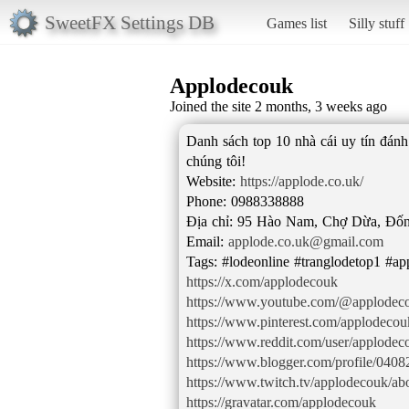
SweetFX Settings DB
Games list
Silly stuff
Applodecouk
Joined the site 2 months, 3 weeks ago
Danh sách top 10 nhà cái uy tín đánh 
chúng tôi!
Website:
https://applode.co.uk/
Phone: 0988338888
Địa chỉ: 95 Hào Nam, Chợ Dừa, Đốn
Email:
applode.co.uk@gmail.com
https://x.com/applodecouk
https://www.youtube.com/@applodec
https://www.pinterest.com/applodecou
https://www.reddit.com/user/applodec
https://www.blogger.com/profile/04
https://www.twitch.tv/applodecouk/ab
https://gravatar.com/applodecouk