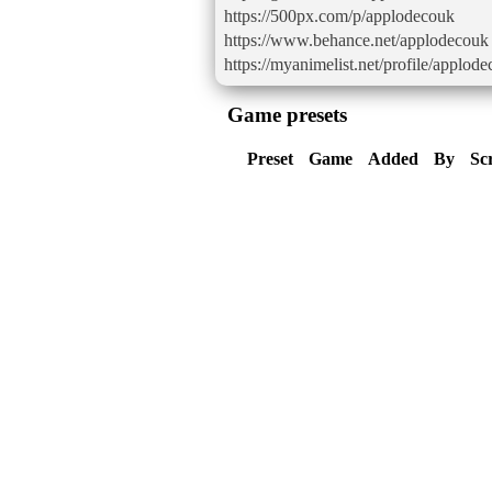
https://500px.com/p/applodecouk
https://www.behance.net/applodecouk
https://myanimelist.net/profile/applo
Game presets
Preset
Game
Added
By
Sc