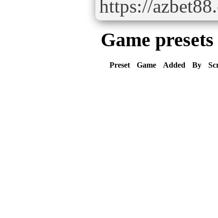
https://azbet88
Game presets
Preset
Game
Added
By
Sc