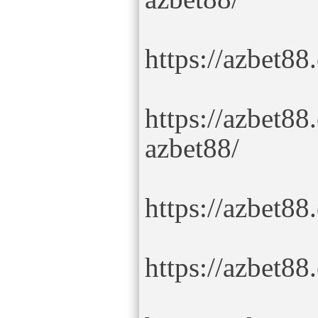
https://azbet88
https://azbet88
azbet88/
https://azbet88
https://azbet88