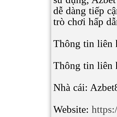
dễ dàng tiếp cậ
trò chơi hấp dẫ
Thông tin liên 
Thông tin liên 
Nhà cái: Azbet
Website:
https: