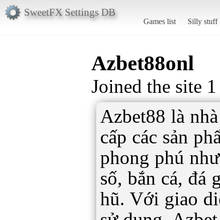
SweetFX Settings DB
Games list
Silly stuff
Azbet88onl
Joined the site 
Azbet88 là nhà
cấp các sản phẩ
phong phú như 
số, bắn cá, đá 
hũ. Với giao di
sử dụng, Azbet