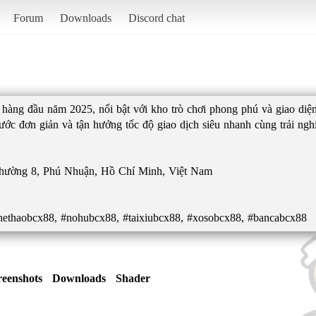
Forum
Downloads
Discord chat
n hàng đầu năm 2025, nổi bật với kho trò chơi phong phú và giao diệ
c đơn giản và tận hưởng tốc độ giao dịch siêu nhanh cùng trải nghi
Phường 8, Phú Nhuận, Hồ Chí Minh, Việt Nam
thethaobcx88, #nohubcx88, #taixiubcx88, #xosobcx88, #bancabcx88
reenshots
Downloads
Shader