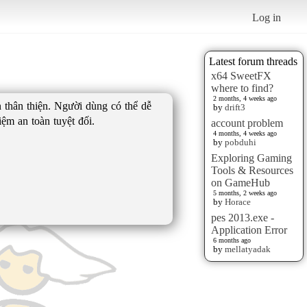
Log in
Latest forum threads
x64 SweetFX
where to find?
2 months, 4 weeks ago
n thân thiện. Người dùng có thể dễ
by
drift3
ệm an toàn tuyệt đối.
account problem
4 months, 4 weeks ago
by
pobduhi
Exploring Gaming
Tools & Resources
on GameHub
5 months, 2 weeks ago
by
Horace
pes 2013.exe -
Application Error
6 months ago
by
mellatyadak