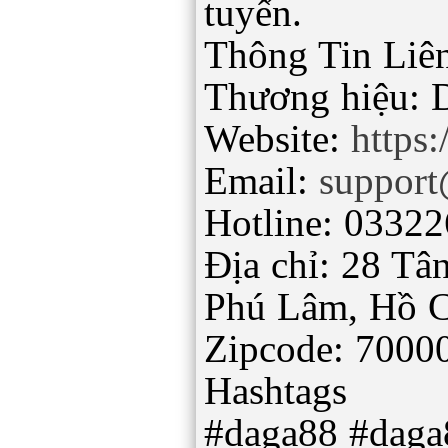
tuyến.
Thông Tin Liê
Thương hiệu:
Website:
https:
Email:
support
Hotline: 0332
Địa chỉ: 28 Tâ
Phú Lâm, Hồ C
Zipcode: 7000
Hashtags
#daga88 #daga