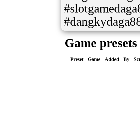
#slotgamedaga
#dangkydaga8
Game presets
Preset
Game
Added
By
Sc