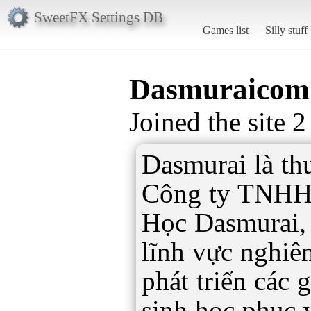
SweetFX Settings DB
Games list
Silly stuff
Dasmuraicom
Joined the site 
Dasmurai là th
Công ty TNHH
Học Dasmurai, 
lĩnh vực nghiê
phát triển các 
sinh học phục 