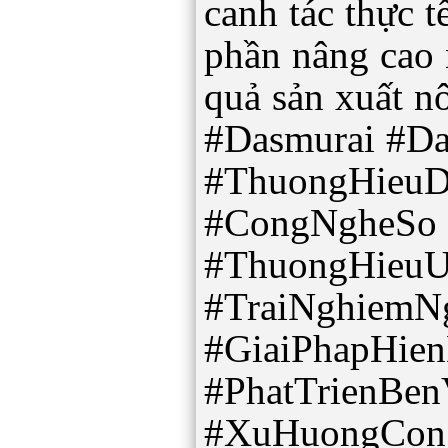
canh tác thực t
phần nâng cao 
quả sản xuất n
#Dasmurai #D
#ThuongHieuD
#CongNgheSo 
#ThuongHieuU
#TraiNghiemN
#GiaiPhapHie
#PhatTrienBe
#XuHuongCon