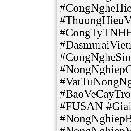
#CongNgheHie
#ThuongHieuVi
#CongTyTNHH
#DasmuraiVie
#CongNgheSi
#NongNghiep
#VatTuNongNg
#BaoVeCayTron
#FUSAN #Gia
#NongNghiep
#NongNghiepV