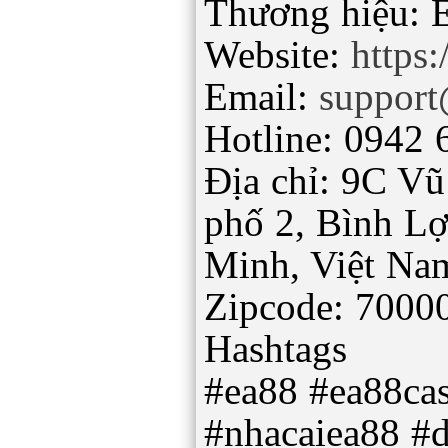
Thương hiệu: 
Website:
https:
Email:
support
Hotline: 0942 
Địa chỉ: 9C V
phố 2, Bình Lợ
Minh, Việt Na
Zipcode: 7000
Hashtags
#ea88 #ea88ca
#nhacaiea88 #