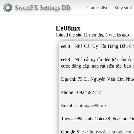
SweetFX Settings DB
Games list
Silly stuff
Ee88mx
Joined the site 11 months, 3 weeks ago
ee88 - Nhà Cái Uy Tín Hàng Đầu C
ee88 - Nhà cái uy tín đến từ châu Âu
cược đẳng cấp, nạp rút siêu tốc, bả
Địa chỉ: 75 Đ. Nguyễn Văn Cừ, Phư
Phone : 0924592147
Email :
hotro@ee88.mx
Tags:#ee88, #nhaCaiee88, #caCuocO
Google Sites :
https://sites.google.c