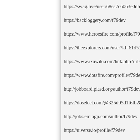
https://swag.live/user/68ea7c6063e0
https://backloggery.com/f79dev
https://www.heroesfire.com/profile/f7
https://theexplorers.com/user?id=61d
https://www.ixawiki.com/link.php?url=
https://www.dotafire.com/profile/f79
http://jobboard.piasd.org/author/f79dev
https://doselect.com/@325d95d1f6fb
http://jobs.emiogp.com/author/f79dev
https://uiverse.io/profile/f79dev