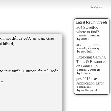
Log in
Latest forum threads
x64 SweetFX
where to find?
2 months, 4 weeks ago
hi nói đến cá cược an toàn. Giao
by
drift3
i hiện đại.
account problem
4 months, 4 weeks ago
by
pobduhi
Exploring Gaming
Tools & Resources
on GameHub
5 months, 2 weeks ago
no trực tuyến, Giftcode tân thủ, hoàn
by
Horace
pes 2013.exe -
ram
Application Error
6 months ago
by
mellatyadak