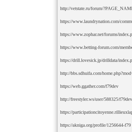
http://vetstate.ru/forum/?PAGE_N
https://www.laundrynation.com/commun
https://www.zophar.net/forums/index
https://www.betting-forum.com/membe
https://drill.lovesick.jp/drilldata/inde
http://bbs.sdhuifa.com/home.php?m
https://web.ggather.com/f79dev
http://freestyler.ws/user/588325/f79de
https://participationcitoyenne.rillieuxla
https://akniga.org/profile/1256644-f79