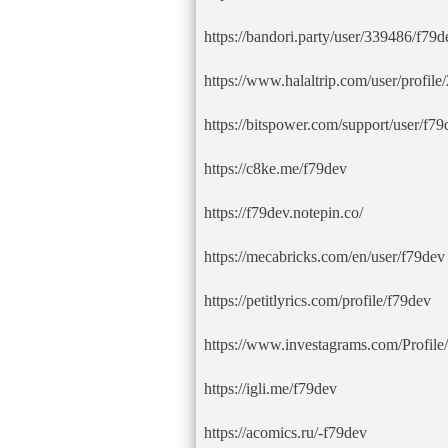
https://bandori.party/user/339486/f79d
https://www.halaltrip.com/user/profil
https://bitspower.com/support/user/f79
https://c8ke.me/f79dev
https://f79dev.notepin.co/
https://mecabricks.com/en/user/f79dev
https://petitlyrics.com/profile/f79dev
https://www.investagrams.com/Profile
https://igli.me/f79dev
https://acomics.ru/-f79dev