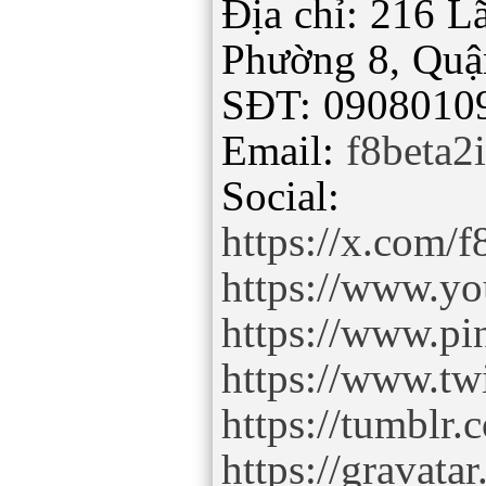
Địa chỉ: 216 L
Phường 8, Quậ
SĐT: 0908010
Email:
f8beta
https://x.com/f
https://www.y
https://www.pi
https://www.twi
https://tumblr.
https://gravata