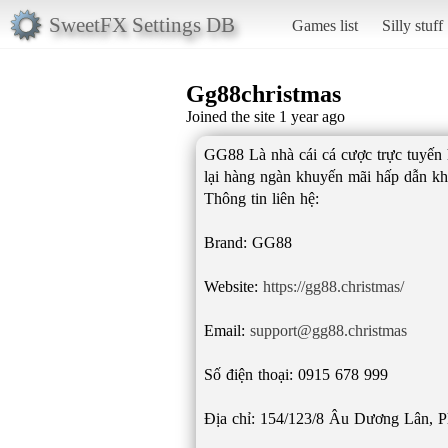
SweetFX Settings DB
Games list
Silly stuff
Gg88christmas
Joined the site 1 year ago
GG88 Là nhà cái cá cược trực tuyến 
lại hàng ngàn khuyến mãi hấp dẫn kh
Thông tin liên hệ:
Brand: GG88
Website:
https://gg88.christmas/
Email:
support@gg88.christmas
Số điện thoại: 0915 678 999
Địa chỉ: 154/123/8 Âu Dương Lân, 