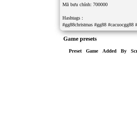
Mã bưu chính: 700000
Hashtags :
#gg88christmas #gg88 #cacuocgg88 #
Game presets
Preset
Game
Added
By
Sc