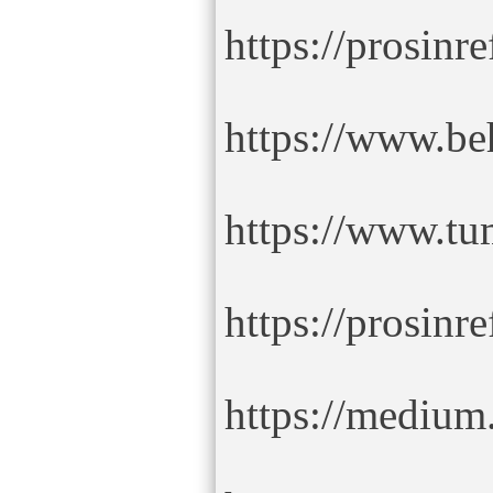
https://prosinr
https://www.be
https://www.tu
https://prosinr
https://medium