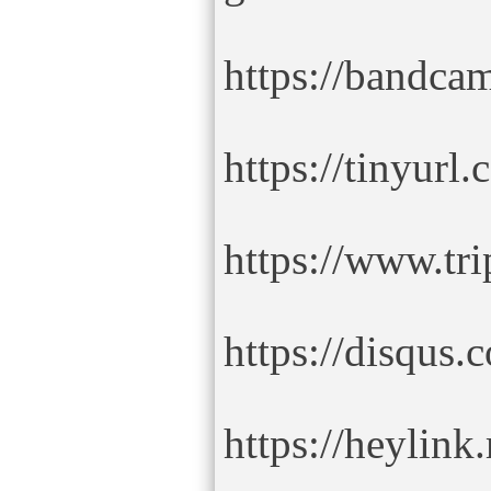
https://bandca
https://tinyurl
https://www.tri
https://disqu
https://heylink