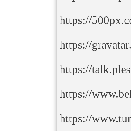
https://500px.
https://gravata
https://talk.p
https://www.be
https://www.tu