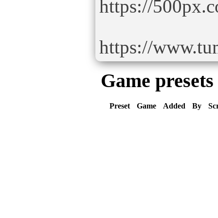
https://500px
https://www.t
Game presets
Preset
Game
Added
By
Sc