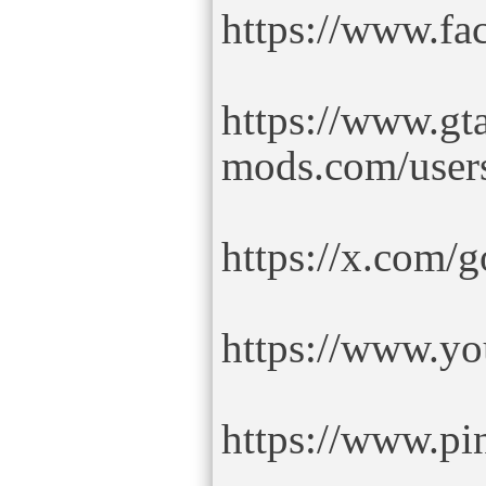
https://www.f
https://www.gt
mods.com/use
https://x.com
https://www.
https://www.pi