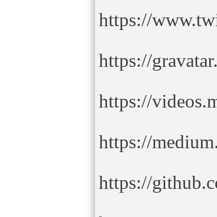
https://www.tw
https://gravat
https://videos
https://medi
https://github