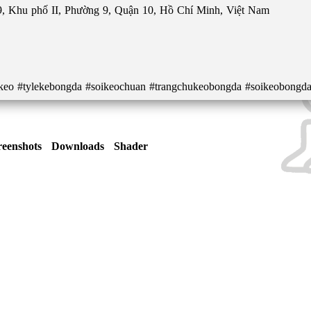
19, Khu phố II, Phường 9, Quận 10, Hồ Chí Minh, Việt Nam
keo #tylekebongda #soikeochuan #trangchukeobongda #soikeobongd
reenshots
Downloads
Shader