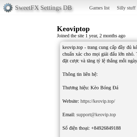
SweetFX Settings DB
Games list
Silly stuff
Keoviptop
Joined the site 1 year, 2 months ago
keovip.top - trang cung cấp đầy đủ k
chuẩn xác cho mọi giải đấu lớn nhỏ. T
đặt cược và tăng tỷ lệ thắng mỗi ngày
Thông tin liên hệ:
Thương hiệu: Kèo Bóng Đá
Website:
https://keovip.top/
Email:
support@keovip.top
Số điện thoại: +84926849188