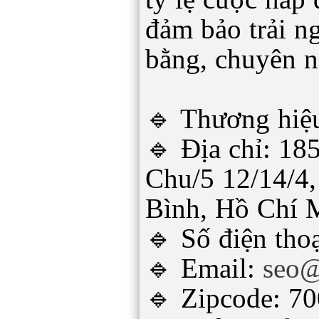
đảm bảo trải n
bằng, chuyên n
🔹 Thương hi
🔹 Địa chỉ: 1
Chu/5 12/14/4
Bình, Hồ Chí 
🔹 Số điện tho
🔹 Email:
seo@
🔹 Zipcode: 7