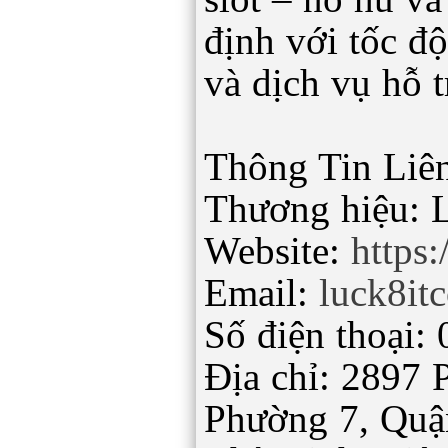
định với tốc đ
và dịch vụ hỗ t
Thông Tin Liê
Thương hiệu: 
Website:
https:
Email:
luck8i
Số điện thoại:
Địa chỉ: 2897 
Phường 7, Quậ