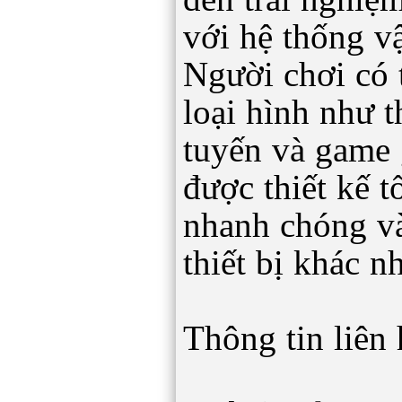
với hệ thống v
Người chơi có 
loại hình như t
tuyến và game g
được thiết kế t
nhanh chóng v
thiết bị khác n
Thông tin liên 