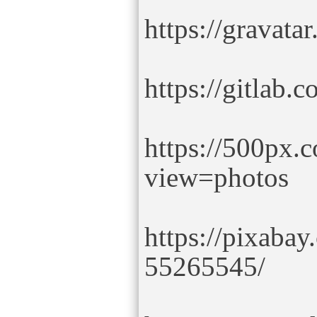
https://gravat
https://gitlab
https://500px
view=photos
https://pixaba
55265545/