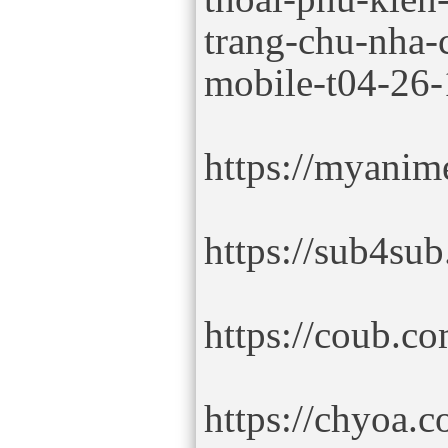
trang-chu-nha
mobile-t04-26
https://myanim
https://sub4su
https://coub.
https://chyoa.