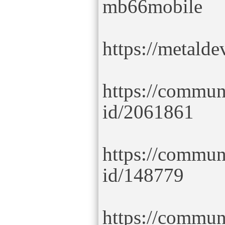
mb66mobile
https://metald
https://communi
id/2061861
https://commun
id/148779
https://commun