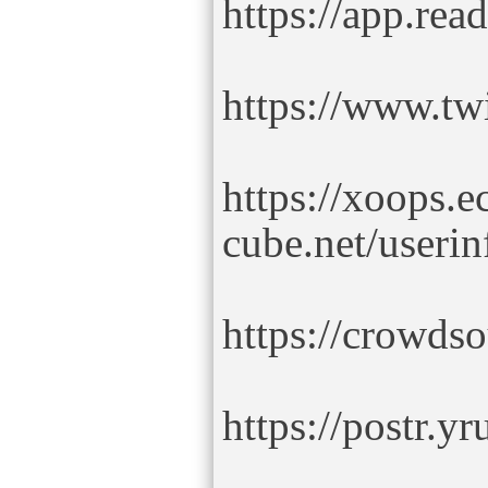
https://app.rea
https://www.tw
https://xoops.e
cube.net/useri
https://crowds
https://postr.y