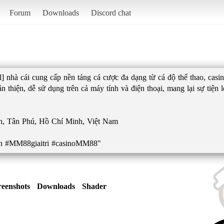
Forum
Downloads
Discord chat
 nhà cái cung cấp nền tảng cá cược đa dạng từ cá độ thể thao, casino
ân thiện, dễ sử dụng trên cả máy tính và điện thoại, mang lại sự tiện lợ
h, Tân Phú, Hồ Chí Minh, Việt Nam
 #MM88giaitri #casinoMM88"
reenshots
Downloads
Shader