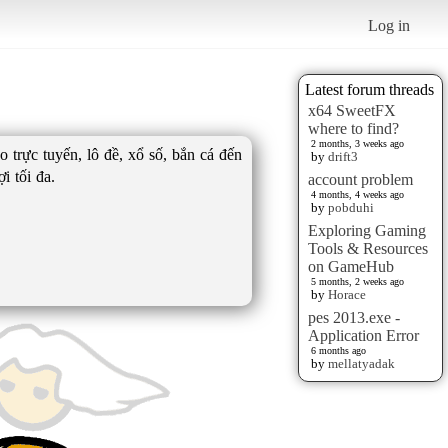
Log in
Latest forum threads
x64 SweetFX
where to find?
2 months, 3 weeks ago
 trực tuyến, lô đề, xổ số, bắn cá đến
by
drift3
i tối đa.
account problem
4 months, 4 weeks ago
by
pobduhi
Exploring Gaming
Tools & Resources
on GameHub
5 months, 2 weeks ago
by
Horace
pes 2013.exe -
Application Error
6 months ago
by
mellatyadak