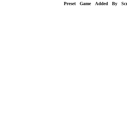
Preset
Game
Added
By
Sc