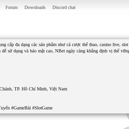
Forum
Downloads
Discord chat
ng cấp đa dạng các sản phẩm như cá cược thể thao, casino live, slo
n dễ sử dụng và bảo mật cao, NBet ngày càng khẳng định vị thế vững
 Chánh, TP. Hồ Chí Minh, Việt Nam
Tuyến #GameBài #SlotGame