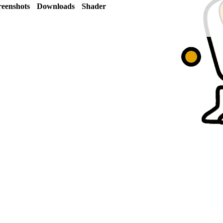
reenshots
Downloads
Shader