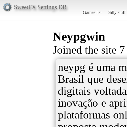
SweetFX Settings DB
Games list
Silly stuff
Neypgwin
Joined the site 
neypg é uma ma
Brasil que des
digitais voltada
inovação e apr
plataformas on
proposta mode