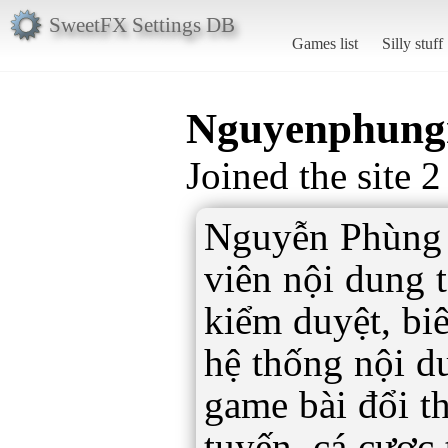
SweetFX Settings DB
Games list
Silly stuff
Nguyenphung
Joined the site 
Nguyễn Phùng h
viên nội dung 
kiểm duyệt, bi
hệ thống nội d
game bài đổi t
tuyến, cá cược 