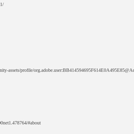
1/
munity-assets/profile/org.adobe.user:BB414594695F614E0A495E85@
900net1.478764/#about