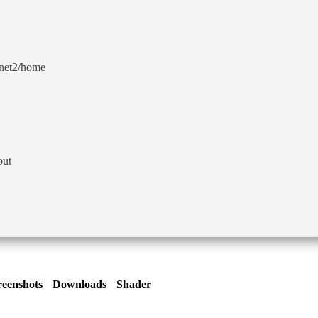
0net2/home
out
reenshots
Downloads
Shader