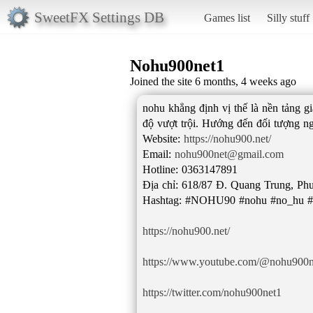
SweetFX Settings DB
Games list
Silly stuff
Nohu900net1
Joined the site 6 months, 4 weeks ago
nohu khẳng định vị thế là nền tảng gi
độ vượt trội. Hướng đến đối tượng ng
Website:
https://nohu900.net/
Email:
nohu900net@gmail.com
Hotline: 0363147891
Địa chỉ: 618/87 Đ. Quang Trung, P
Hashtag: #NOHU90 #nohu #no_hu #l
https://nohu900.net/
https://www.youtube.com/@nohu900n
https://twitter.com/nohu900net1