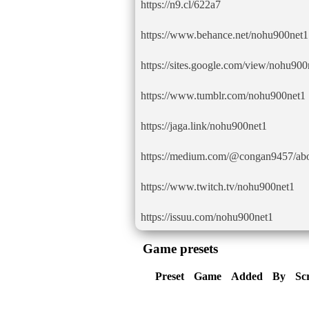
https://n9.cl/622a7
https://www.behance.net/nohu900net1
https://sites.google.com/view/nohu90
https://www.tumblr.com/nohu900net1
https://jaga.link/nohu900net1
https://medium.com/@congan9457/ab
https://www.twitch.tv/nohu900net1
https://issuu.com/nohu900net1
Game presets
Preset
Game
Added
By
Sc