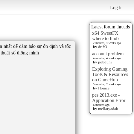
Log in
Latest forum threads
x64 SweetFX
where to find?
2 months, 4 weeks ago
ến nhất để đảm bảo sự ổn định và tốc
by
drift3
 thuật số thông minh
account problem
4 months, 4 weeks ago
by
pobduhi
Exploring Gaming
Tools & Resources
on GameHub
5 months, 2 weeks ago
by
Horace
pes 2013.exe -
Application Error
6 months ago
by
mellatyadak