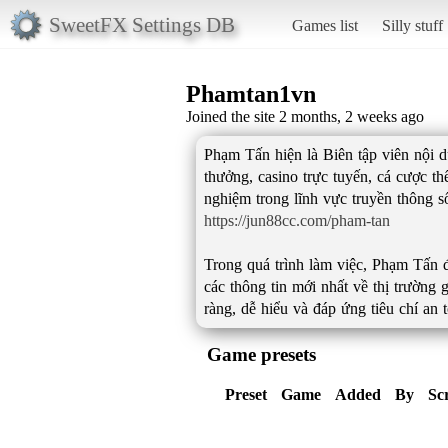
SweetFX Settings DB
Games list
Silly stuff
Phamtan1vn
Joined the site 2 months, 2 weeks ago
Phạm Tấn hiện là Biên tập viên nội d
thưởng, casino trực tuyến, cá cược th
nghiệm trong lĩnh vực truyền thông s
https://jun88cc.com/pham-tan
Trong quá trình làm việc, Phạm Tấn đ
các thông tin mới nhất về thị trường
ràng, dễ hiểu và đáp ứng tiêu chí an t
Game presets
Preset
Game
Added
By
Sc