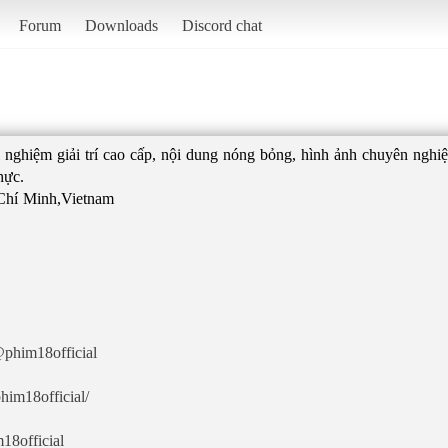
Forum
Downloads
Discord chat
ghiệm giải trí cao cấp, nội dung nóng bỏng, hình ảnh chuyên nghiệp
hực.
 Chí Minh,Vietnam
phim18official
him18official/
18official