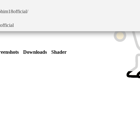
him18official/
official
reenshots
Downloads
Shader