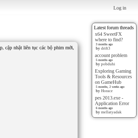
Log in
Latest forum threads
x64 SweetFX
where to find?
3 months ago
, cập nhật liên tục các bộ phim mới,
by
drift3
account problem
5 months ago
by
pobduhi
Exploring Gaming
Tools & Resources
on GameHub
5 months, 2 weeks ago
by
Horace
pes 2013.exe -
Application Error
6 months ago
by
mellatyadak