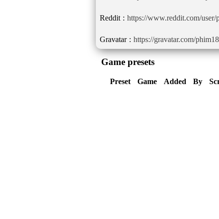
Reddit :
https://www.reddit.com/user/p
Gravatar :
https://gravatar.com/phim18
Game presets
Preset
Game
Added
By
Sc