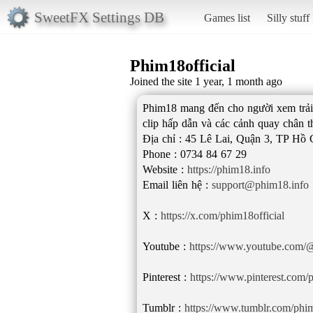
SweetFX Settings DB
Games list
Silly stuff
Phim18official
Joined the site 1 year, 1 month ago
Phim18 mang đến cho người xem trải n
clip hấp dẫn và các cảnh quay chân t
Địa chỉ : 45 Lê Lai, Quận 3, TP Hồ
Phone : 0734 84 67 29
Website :
https://phim18.info
Email liên hệ :
support@phim18.info
X :
https://x.com/phim18official
Youtube :
https://www.youtube.com/@
Pinterest :
https://www.pinterest.com/p
Tumblr :
https://www.tumblr.com/phim