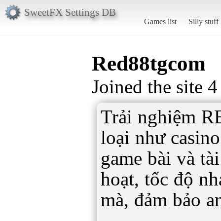
SweetFX Settings DB
Games list
Silly stuff
Red88tgcom
Joined the site 
Trải nghiệm R
loại như casino
game bài và tài
hoạt, tốc độ n
mà, đảm bảo an