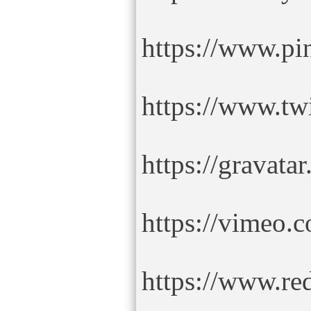
https://www.pi
https://www.tw
https://gravat
https://vimeo.
https://www.re