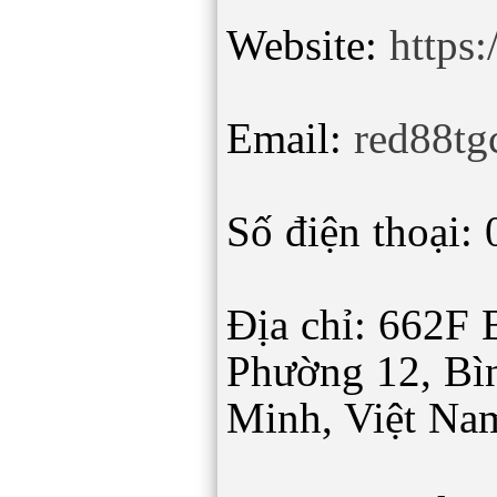
Website:
https:
Email:
red88t
Số điện thoại:
Địa chỉ: 662F 
Phường 12, Bì
Minh, Việt Na