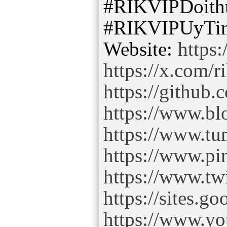
#RIKVIPDoith
#RIKVIPUyTi
Website:
https:
https://x.com/
https://github
https://www.b
https://www.t
https://www.pi
https://www.tw
https://sites.
https://www.y