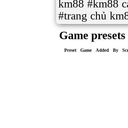
km88 #km88 ca
#trang chủ km
Game presets
Preset
Game
Added
By
Sc