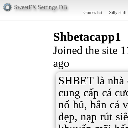
SweetFX Settings DB
Games list
Silly stuff
Shbetacapp1
Joined the site 
ago
SHBET là nhà c
cung cấp cá cượ
nổ hũ, bắn cá v
đẹp, nạp rút siê