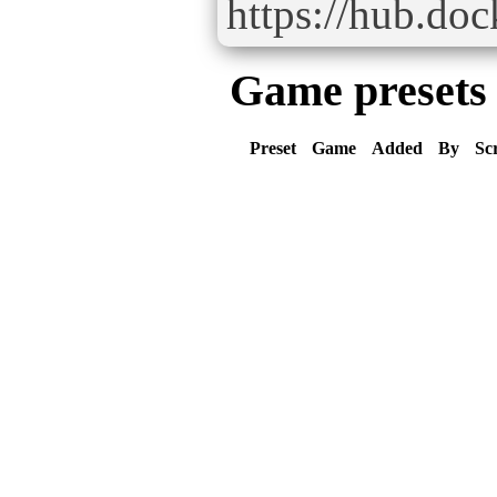
https://hub.doc
Game presets
Preset
Game
Added
By
Sc