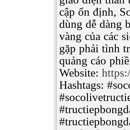
cập ổn định, S
dùng dễ dàng b
vàng của các s
gặp phải tình t
quảng cáo phiền
Website:
https:
Hashtags: #soc
#socolivetructi
#tructiepbongd
#tructiepbongd