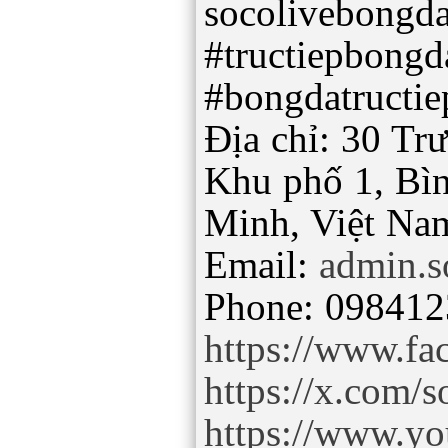
socolivebongd
#tructiepbong
#bongdatructie
Địa chỉ: 30 Tr
Khu phố 1, Bì
Minh, Việt Na
Email:
admin.s
https://www.fa
https://x.com/s
https://www.yo