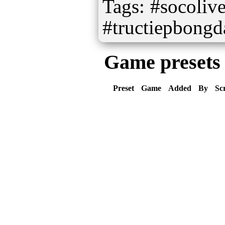
Tags: #socolive
#tructiepbong
Game presets
Preset
Game
Added
By
Sc