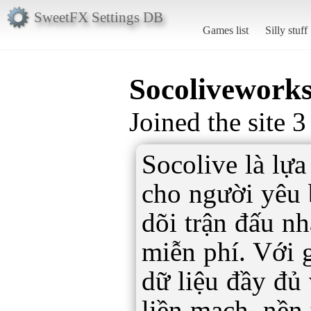
SweetFX Settings DB
Games list
Silly stuff
Socolivework
Joined the site 
Socolive là lự
cho người yêu
dõi trận đấu n
miễn phí. Với 
dữ liệu đầy đủ
liền mạch, nền