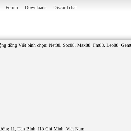
Forum
Downloads
Discord chat
 cộng đồng Việt bình chọn: Net88, Soc88, Max88, Fm88, Leo88, Gem8
hường 11, Tân Bình, Hồ Chí Minh, Việt Nam