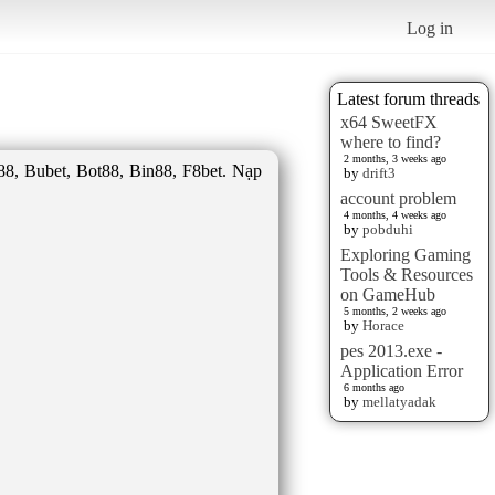
Log in
Latest forum threads
x64 SweetFX
where to find?
2 months, 3 weeks ago
8, Bubet, Bot88, Bin88, F8bet. Nạp
by
drift3
account problem
4 months, 4 weeks ago
by
pobduhi
Exploring Gaming
Tools & Resources
on GameHub
5 months, 2 weeks ago
by
Horace
pes 2013.exe -
Application Error
6 months ago
by
mellatyadak