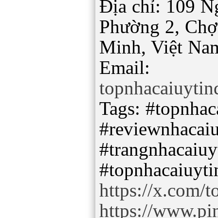
Địa chỉ: 109 
Phường 2, Chợ
Minh, Việt Na
Email:
topnhacaiuytin
Tags: #topnhac
#reviewnhacaiu
#trangnhacaiuy
https://x.com/t
https://www.pin