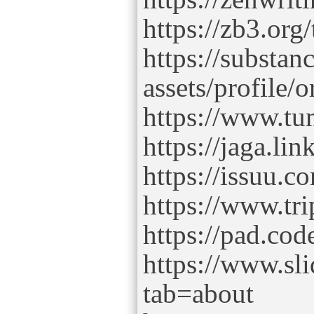
https://zb3.org
https://substa
assets/profi
https://www.tu
https://jaga.li
https://issuu.c
https://www.tri
https://pad.cod
https://www.sl
tab=about