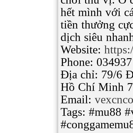
hết mình với c
tiền thưởng cực
dịch siêu nhanh
Website:
https:
Phone: 03493
Địa chỉ: 79/6 
Hồ Chí Minh 7
Email:
vexcnc
Tags: #mu88 
#conggamemu8