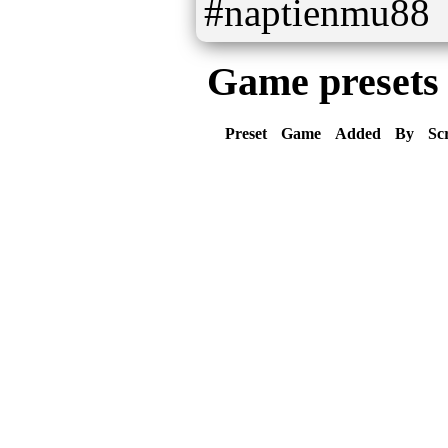
#naptienmu88
Game presets
Preset
Game
Added
By
Sc