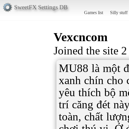
SweetFX Settings DB
Games list
Silly stuff
Vexcncom
Joined the site 
MU88 là một đ
xanh chín cho 
yêu thích bộ m
trí căng đét n
toàn, chất lượn
chơi thú vị. Ở 