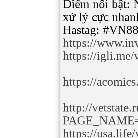
Điểm nổi bật: N
xử lý cực nhan
https://www.in
https://igli.me
https://acomics
http://vetstate.
PAGE_NAME=p
https://usa.lif