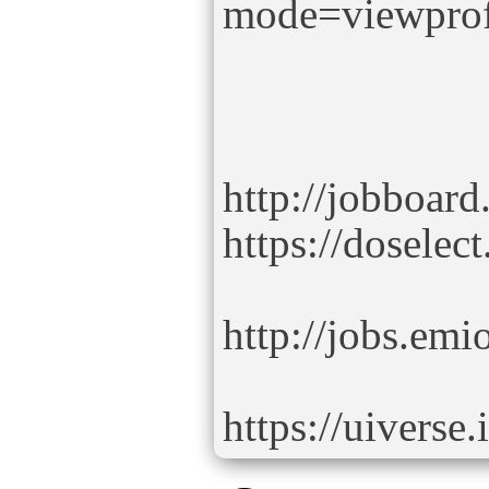
mode=viewpro
http://jobboard
https://dosel
http://jobs.em
https://uiverse