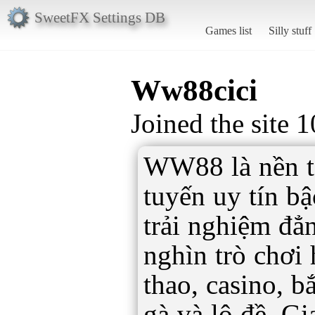
SweetFX Settings DB
Games list
Silly stuff
Ww88cici
Joined the site 
WW88 là nền tả
tuyến uy tín b
trải nghiệm đẳ
nghìn trò chơi
thao, casino, b
gà và lô đề. Gi