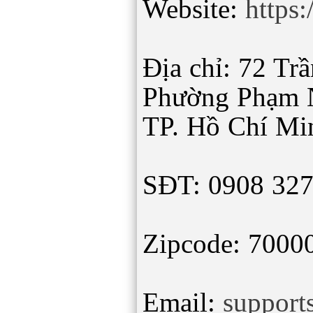
Website:
https
Địa chỉ: 72 Tr
Phường Phạm N
TP. Hồ Chí Mi
SĐT: 0908 327
Zipcode: 7000
Email:
suppor