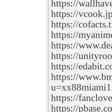
https://wallha
https://vcook.j
https://cofact
https://myanim
https://www.de
https://unity
https://edabi
https://www.b
u=xx88miami1
https://fanclov
https://pbase