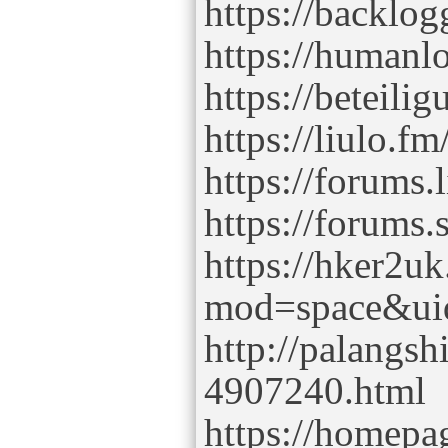
https://backlo
https://humanl
https://beteili
https://liulo.
https://forums.
https://forums
https://hker2u
mod=space&ui
http://palangs
4907240.html
https://homepa